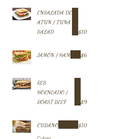
ENSALADA DE
ATÚN / TUNA
SALAD
$10
JAMÓN / HAM
$6
RES
HORNEADO /
ROAST BEEF
$9
CUBANO
$10
Cuban