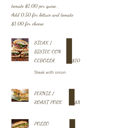
tomate $1.00 por queso.
Add 0.50 for lettuce and tomato
$1.00 for cheese.
STEAK /
BISTEC CON
CEBOLLA
$10
Steak with onion
PERNIL /
ROAST PORK
$8
POLLO