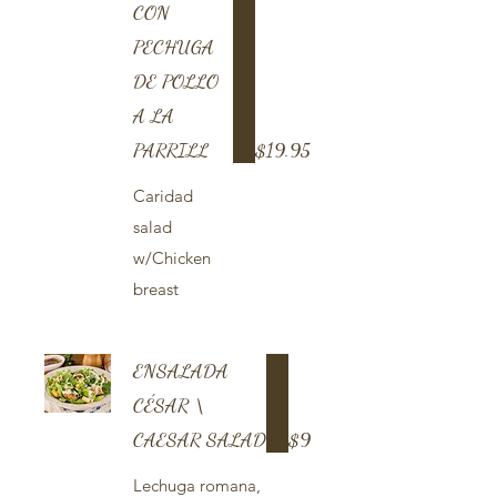
CON
PECHUGA
DE POLLO
A LA
PARRILL
$19.95
Caridad
salad
w/Chicken
breast
ENSALADA
CÉSAR \
CAESAR SALAD
$9
Lechuga romana,