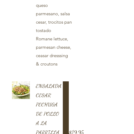
queso
parmesano, salsa
cesar, trocitos pan
tostado
Romane lettuce,
parmesan cheese,
ceasar dresssing
& croutons
ENSALADA
CESAR
PECHUGA
DE POLLO
A LA
PARRILLA
$19.95