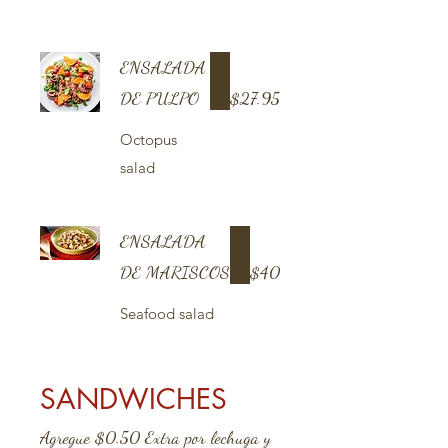
ENSALADA
DE PULPO
$27.95
Octopus
salad
ENSALADA
DE MARISCOS
$40
Seafood salad
SANDWICHES
Agregue $0.50 Extra por lechuga y