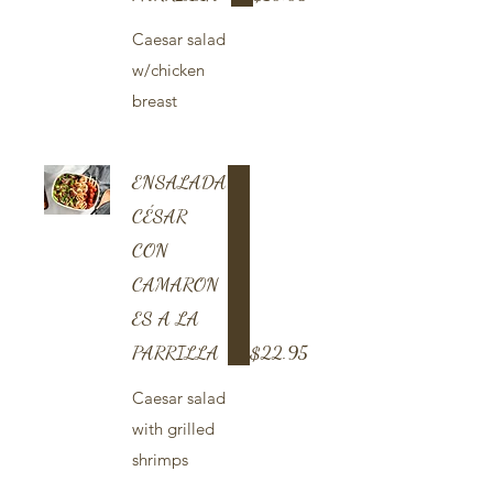
Caesar salad
w/chicken
breast
ENSALADA
CÉSAR
CON
CAMARON
ES A LA
PARRILLA
$22.95
Caesar salad
with grilled
shrimps