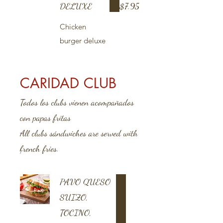
DELUXE
$7.95
Chicken
burger deluxe
CARIDAD CLUB
Todos los clubs vienen acompañados
con papas fritas
All clubs sándwiches are served with
french fries.
PAVO QUESO
SUIZO,
TOCINO,