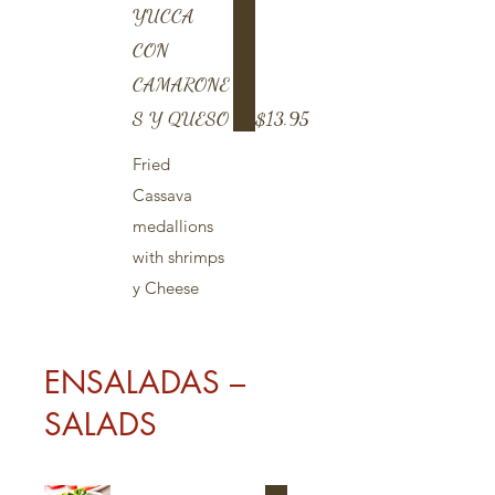
YUCCA
CON
CAMARONE
S Y QUESO
$13.95
Fried
Cassava
medallions
with shrimps
y Cheese
ENSALADAS –
SALADS