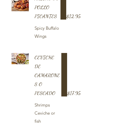
POLLO
PICANTES
$12.95
Spicy Buffalo
Wings
CEVICHE
DE
CAMARONE
S O
PESCADO
$17.95
Shrimps
Ceviche or
fish